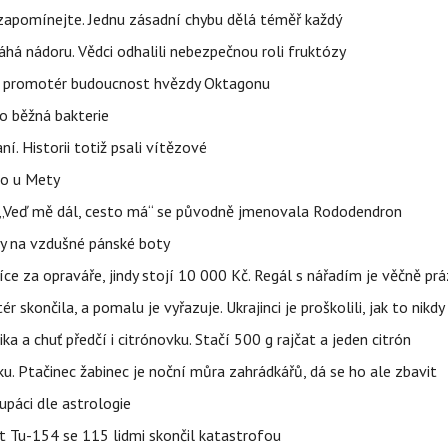
zapomínejte. Jednu zásadní chybu dělá téměř každý
áhá nádoru. Vědci odhalili nebezpečnou roli fruktózy
l promotér budoucnost hvězdy Oktagonu
o běžná bakterie
aní. Historii totiž psali vítězové
lo u Mety
eň „Veď mě dál, cesto má“ se původně jmenovala Rododendron
y na vzdušné pánské boty
íce za opraváře, jindy stojí 10 000 Kč. Regál s nářadím je věčně pr
ér skončila, a pomalu je vyřazuje. Ukrajinci je proškolili, jak to nikdy
ika a chuť předčí i citrónovku. Stačí 500 g rajčat a jeden citrón
ku. Ptačinec žabinec je noční můra zahrádkářů, dá se ho ale zbavit
upáci dle astrologie
et Tu-154 se 115 lidmi skončil katastrofou