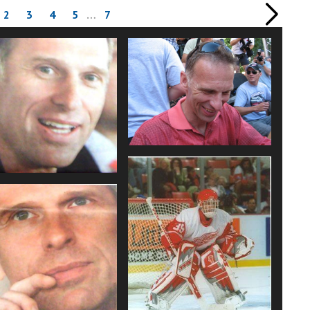
2
3
4
5
…
7