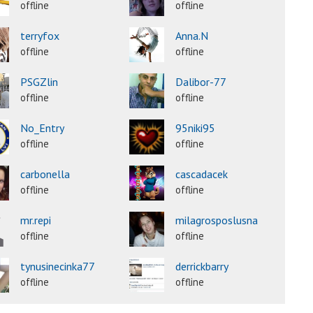
offline
offline
terryfox
Anna.N
offline
offline
PSGZlin
Dalibor-77
offline
offline
No_Entry
95niki95
offline
offline
carbonella
cascadacek
offline
offline
mr.repi
milagrosposlusna
offline
offline
tynusinecinka77
derrickbarry
offline
offline