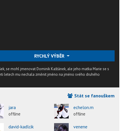
RYCHLÝ VÝBĚR
šek, se mohl jmenovat Dominik Kaštánek, ale jeho matka Marie se s
seti letech mu nechala změnit jméno na jméno svého druhého
Stát se fanouškem
jara
echelon.m
offline
offline
david-kadlcik
venene