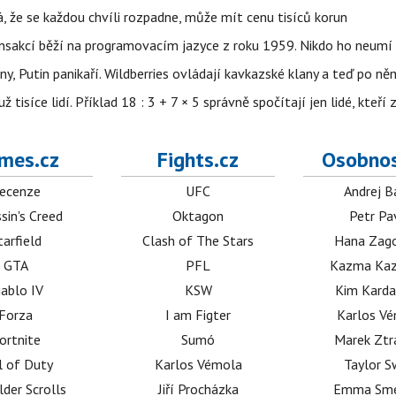
á, že se každou chvíli rozpadne, může mít cenu tisíců korun
nsakcí běží na programovacím jazyce z roku 1959. Nikdo ho neumí 
ny, Putin panikaří. Wildberries ovládají kavkazské klany a teď po něm
isíce lidí. Příklad 18 : 3 + 7 × 5 správně spočítají jen lidé, kteří 
mes.cz
Fights.cz
Osobnos
ecenze
UFC
Andrej B
sin's Creed
Oktagon
Petr Pa
tarfield
Clash of The Stars
Hana Zag
GTA
PFL
Kazma Kaz
iablo IV
KSW
Kim Karda
Forza
I am Figter
Karlos V
ortnite
Sumó
Marek Ztr
l of Duty
Karlos Vémola
Taylor S
lder Scrolls
Jiří Procházka
Emma Sm