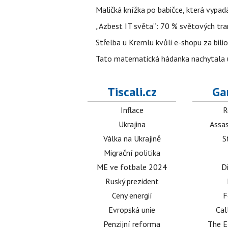
Maličká knížka po babičce, která vypad
„Azbest IT světa“: 70 % světových tra
Střelba u Kremlu kvůli e-shopu za bilio
Tato matematická hádanka nachytala už t
Tiscali.cz
Ga
Inflace
R
Ukrajina
Assas
Válka na Ukrajině
S
Migrační politika
ME ve fotbale 2024
D
Ruský prezident
Ceny energií
F
Evropská unie
Cal
Penzijní reforma
The E