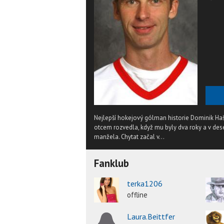
Nejlepší hokejový gólman historie Dominik Ha
otcem rozvedla, když mu byly dva roky a v de
manžela. Chytat začal v...
Fanklub
terka1206
offline
Laura.Beittfer