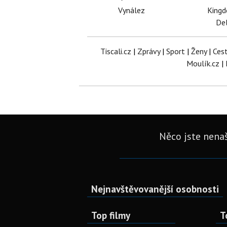
Vynález
King
Del
Tiscali.cz
|
Zprávy
|
Sport
|
Ženy
|
Ces
Moulík.cz
|
Něco jste nenaš
Nejnavštěvovanější osobnosti
Top filmy
T