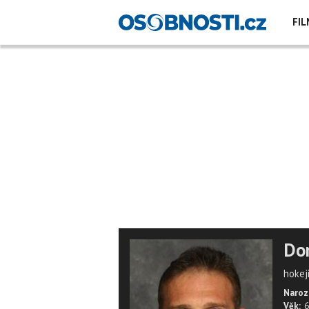
FIL
Do
hokej
Naroz
Věk:
6