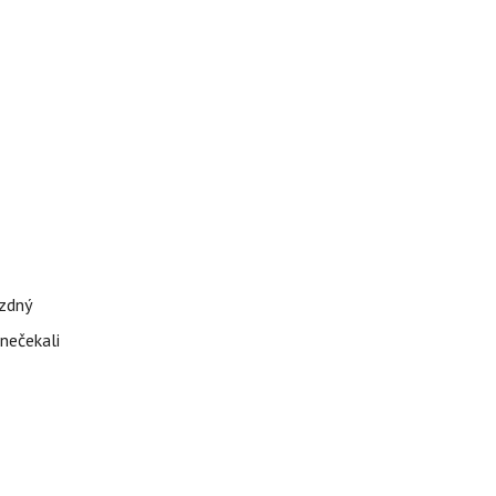
ázdný
 nečekali