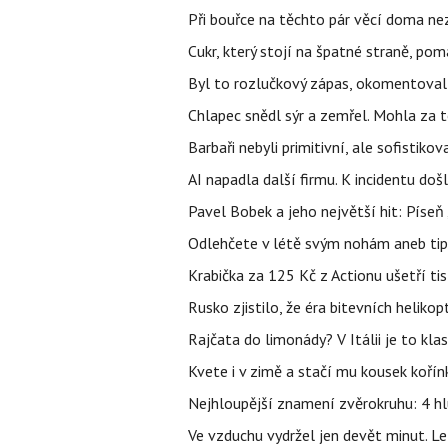
Při bouřce na těchto pár věcí doma ne
Cukr, který stojí na špatné straně, pom
Byl to rozlučkový zápas, okomentova
Chlapec snědl sýr a zemřel. Mohla za t
Barbaři nebyli primitivní, ale sofistikov
AI napadla další firmu. K incidentu doš
Pavel Bobek a jeho největší hit: Pís
Odlehčete v létě svým nohám aneb tip
Krabička za 125 Kč z Actionu ušetří tis
Rusko zjistilo, že éra bitevních helikopt
Rajčata do limonády? V Itálii je to klas
Kvete i v zimě a stačí mu kousek kořín
Nejhloupější znamení zvěrokruhu: 4 hl
Ve vzduchu vydržel jen devět minut. L