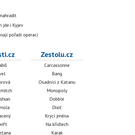
nahradit
 jde i Kyjev
znají pořadí operací
ti.cz
Zestolu.cz
abiš
Carcassonne
vel
Bang
orová
Osadníci z Katanu
mitch
Monopoly
shian
Dobble
émola
Dixit
acený
Krycí jména
wift
Na křídlech
etana
Karak