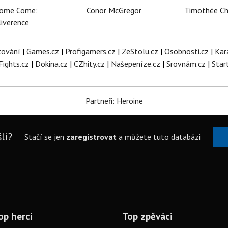
dome Come:
Conor McGregor
Timothée C
iverence
tování
|
Games.cz
|
Profigamers.cz
|
ZeStolu.cz
|
Osobnosti.cz
|
Kar
Fights.cz
|
Dokina.cz
|
CZhity.cz
|
Našepeníze.cz
|
Srovnám.cz
|
Star
Partneři: Heroine
li?
Stačí se jen
zaregistrovat
a můžete tuto databázi
op herci
Top zpěváci