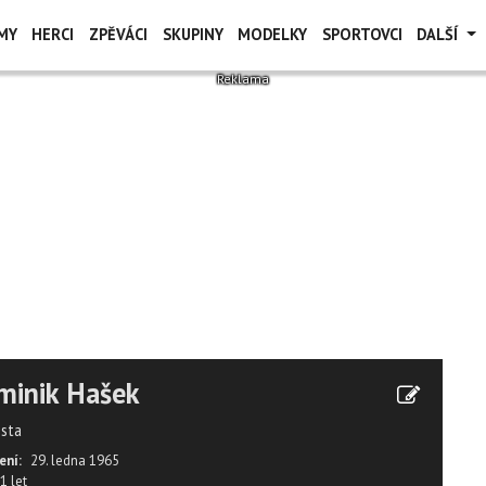
MY
HERCI
ZPĚVÁCI
SKUPINY
MODELKY
SPORTOVCI
DALŠÍ
minik Hašek
ista
ení:
29. ledna 1965
1 let